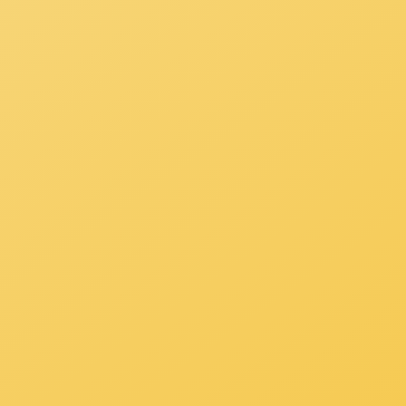
近日，熊猫体育安装技术工人奔赴浙江省杭州市某
熊猫体育专业生产实验室、医疗污水处理设备，经
理念，为无数单位解决了污水处理难题。
下面是小编跟随安装师傅奔赴前线带回来的现场情