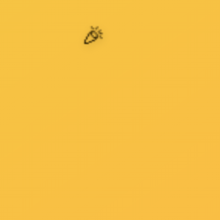
上一篇：
黑龙江省佳木斯市某社区卫生服务中心污水处