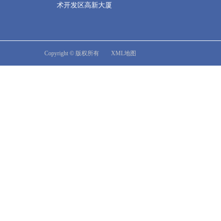
术开发区高新大厦
Copyright © 版权所有
XML地图