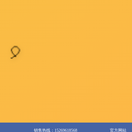
实验室综合污水处理设备
快捷导航
网站熊猫体育
体育
联系方式
官方店铺
销售热线：15269618568
官方网站